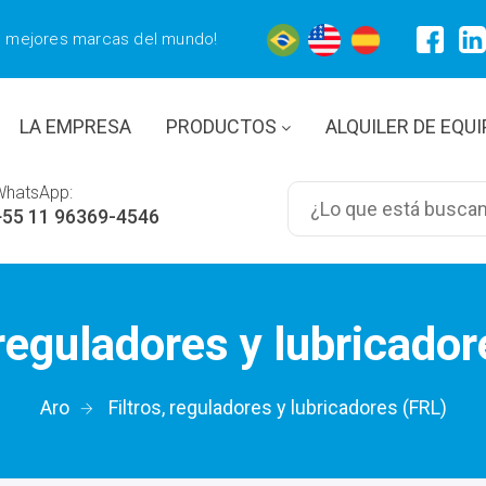
s mejores marcas del mundo!
LA EMPRESA
PRODUCTOS
ALQUILER DE EQU
WhatsApp:
+55 11 96369-4546
 reguladores y lubricado
Aro
Filtros, reguladores y lubricadores (FRL)